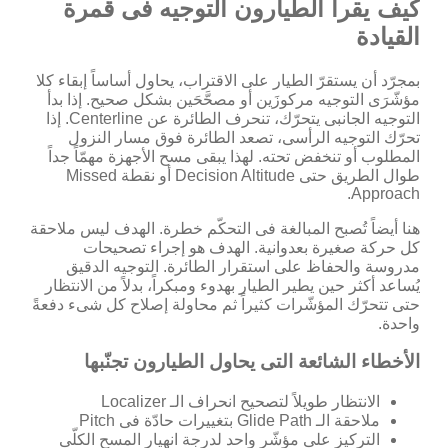
كيف يقرأ الطيارون التوجيه فى قمرة
القيادة
بمجرّد أن يستقرّ الطيار على الاقتراب، يحاول أساساً إبقاء كلا
مؤشّرَى التوجيه مركوزَين أو مصحَّحَين بشكل صحيح. إذا بدأ
التوجيه الجانبى يتحرّك، تنحرف الطائرة عن Centerline. إذا
تحرّك التوجيه الرأسى، تصعد الطائرة فوق مسار النزول
المطلوب أو تنخفض تحته. لهذا يبقى مسح الأجهزة مهمّاً جداً
طوال الطريق حتى Decision Altitude أو نقطة Missed
Approach.
هنا أيضاً تُصبح المبالغة فى التحكّم خطرة. الهدف ليس ملاحقة
كل حركة صغيرة بعدوانية. الهدف هو إجراء تصحيحات
مدروسة والحفاظ على استقرار الطائرة. التوجيه الدقيق
يُساعد أكثر حين يطير الطيار بهدوء ومبكراً، بدلاً من الانتظار
حتى تتحرّك المؤشّرات كثيراً ثم محاولة إصلاح كل شىء دفعةً
واحدة.
الأخطاء الشائعة التى يحاول الطيارون تجنّبها
الانتظار طويلاً لتصحيح انحراف الـ Localizer
ملاحقة الـ Glide Path بتغييرات حادّة فى Pitch
التركيز على مؤشّر واحد لدرجة انهيار المسح الكلّى