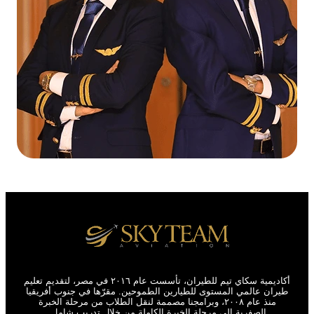
أكاديمية سكاي تيم للطيران، تأسست عام ٢٠١٦ في مصر، لتقديم تعليم
طيران عالمي المستوى للطيارين الطموحين. مقرّها في جنوب أفريقيا
منذ عام ٢٠٠٨، وبرامجنا مصممة لنقل الطلاب من مرحلة الخبرة
الصفرية إلى مرحلة الخبرة الكاملة من خلال تدريب شامل.