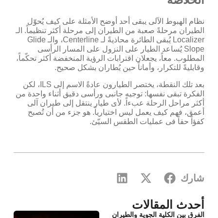
نظام الهبوط الآلى يبقى أحد أوضح الأمثلة على كيف يُحوّل
الطيران مرحلةً صعبة من الطيران إلى مرحلة أكثر تنظيماً. الـ
Localizer يُبقى الطائرة محاذيةً لـ Centerline، والـ Glide
Slope يُساعد الطيار على النزول على المسار الرأسى
المطلوب. معاً، يجعلان اقترابات الرؤية المنخفضة أكثر تحكّماً،
وقابليةً للتكرار، وأماناً حين يُطاران بشكل صحيح.
بعد تلك النقطة، يختصر الطيارون عادةً الاسم إلى ILS، لكن
الفكرة تبقى نفسها: توجيه جانبى ورأسى دقيق أثناء واحدة من
أكثر مراحل الرحلة عبءاً. لأى طيار ينتقل إلى طيران آلى
أعمق، فهم كيف يعمل ليس اختيارياً. هو جزء من أن تُصبح
كفؤاً حقاً فى عمليات الطقس السيّئ.
شارك
أحدث المقالات
الفرق بين الكلية الجوية والطيران