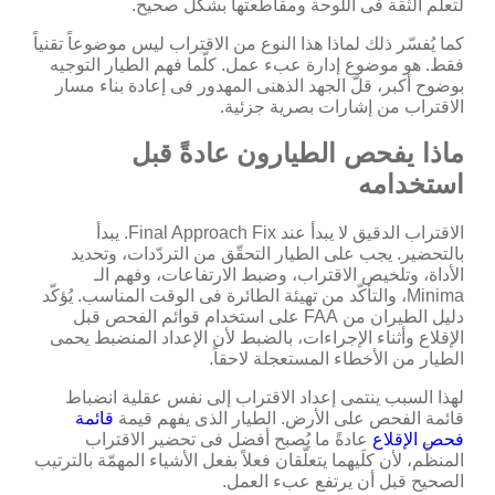
لتعلّم الثقة فى اللوحة ومقاطعتها بشكل صحيح.
كما يُفسّر ذلك لماذا هذا النوع من الاقتراب ليس موضوعاً تقنياً
فقط. هو موضوع إدارة عبء عمل. كلّما فهم الطيار التوجيه
بوضوح أكبر، قلّ الجهد الذهنى المهدور فى إعادة بناء مسار
الاقتراب من إشارات بصرية جزئية.
ماذا يفحص الطيارون عادةً قبل
استخدامه
الاقتراب الدقيق لا يبدأ عند Final Approach Fix. يبدأ
بالتحضير. يجب على الطيار التحقّق من التردّدات، وتحديد
الأداة، وتلخيص الاقتراب، وضبط الارتفاعات، وفهم الـ
Minima، والتأكّد من تهيئة الطائرة فى الوقت المناسب. يُؤكّد
دليل الطيران من FAA على استخدام قوائم الفحص قبل
الإقلاع وأثناء الإجراءات، بالضبط لأن الإعداد المنضبط يحمى
الطيار من الأخطاء المستعجلة لاحقاً.
لهذا السبب ينتمى إعداد الاقتراب إلى نفس عقلية انضباط
قائمة الفحص على الأرض. الطيار الذى يفهم قيمة
قائمة
فحص الإقلاع
عادةً ما يُصبح أفضل فى تحضير الاقتراب
المنظَّم، لأن كلَيهما يتعلّقان فعلاً بفعل الأشياء المهمّة بالترتيب
الصحيح قبل أن يرتفع عبء العمل.