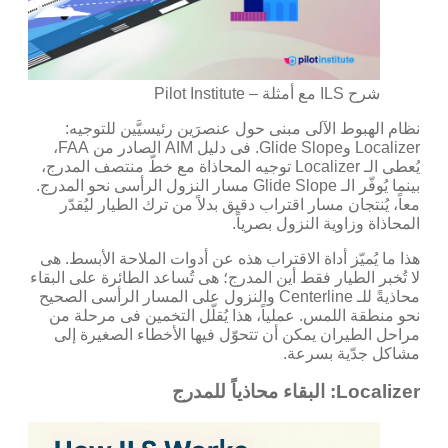
شرح ILS مع أمثلة – Pilot Institute
نظام الهبوط الآلى مبنى حول عنصرَين رئيسيَّين للتوجيه:
Localizer وGlide Slope. فى دليل AIM الصادر من FAA،
يُعطى الـ Localizer توجيه المحاذاة مع خطّ منتصف المدرج،
بينما يُوفّر الـ Glide Slope مسار النزول الرأسى نحو المدرج.
معاً، يُنتجان مسار اقتراب دقيق بدلاً من ترك الطيار ليُقدّر
المحاذاة وزاوية النزول بصرياً.
هذا ما يُميّز أداة الاقتراب هذه عن أدوات الملاحة الأبسط. هى
لا تُخبر الطيار فقط أين المدرج؛ هى تُساعد الطائرة على البقاء
محاذيةً للـ Centerline والنزول على المسار الرأسى الصحيح
نحو منطقة اللمس. عملياً، هذا يُقلّل التخمين فى مرحلة من
مراحل الطيران يمكن أن تتحوّل فيها الأخطاء الصغيرة إلى
مشاكل جدّية بسرعة.
Localizer: البقاء محاذياً للمدرج