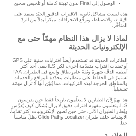
الوصول إلى Final بدون تهيئة كاملة أو تلخيص صحيح
هذه ليست مشاكل ثانوية. الاقتراب الدقيق الجيّد يعتمد على
الإيقاع، والانضباط، وتوقّع الانحرافات مبكراً بدلاً من الردّ
المتأخّر.
لماذا لا يزال هذا النظام مهمّاً حتى مع
الإلكترونيات الحديثة
الطائرات الحديثة قد تستخدم أيضاً اقترابات مبنية على GPS
أو تقنيات اقتراب متقدّمة أخرى، لكن ILS يبقى أحد أكثر
أنظمة الدقّة شهرةً وثقةً على نطاق واسع فى الطيران. FAA
تستمرّ فى الحفاظ على متطلّبات محدّدة للمواقع والخدمات
والمناطق الحرجة لهذه التركيبات، مما يُبيّن أنها لا تزال مهمّة
تشغيلياً.
هذا يهمّ لأن الطيارين لا يتعلّمون تاريخاً فقط حين يدرسون
ILS. يتعلّمون مفهوم اقتراب دقيق لا يزال يُشكّل كيف يُدرَّس
ويُطار الطيران الآلى. حتى حين تُصبح الإلكترونيات أكثر تقدّماً،
الانضباط خلف طيران Localizer وGlide Path يظلّ مناسباً
جداً.
الخلاصة