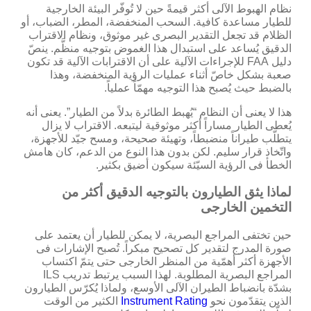
نظام الهبوط الآلى أكثر قيمةً حين لا تُوفّر البيئة الخارجية
للطيار مساعدة كافية. السحب المنخفضة، المطر، الضباب، أو
الظلام قد تجعل التقدير البصرى غير موثوق، ونظام الاقتراب
الدقيق يُساعد على استبدال هذا الغموض بتوجيه منظَّم. ينصّ
دليل FAA للإجراءات الآلية على أن الاقترابات الآلية قد تكون
صعبة بشكل خاصّ أثناء عمليات الرؤية المنخفضة، وهذا
بالضبط حيث يُصبح هذا التوجيه مهمّاً عملياً.
هذا لا يعنى أن النظام “يُهبط الطائرة بدلاً من الطيار”. يعنى أنه
يُعطى الطيار مساراً أكثر موثوقية ليتبعه. الاقتراب لا يزال
يتطلّب طيراناً منضبطاً، وتهيئة صحيحة، ومسح جيّد للأجهزة،
واتّخاذ قرار سليم. لكن بدون هذا النوع من الدعم، كان هامش
الخطأ فى الرؤية السيّئة سيكون أضيق بكثير.
لماذا يثق الطيارون بالتوجيه الدقيق أكثر من
التخمين الخارجى
حين تختفى المراجع البصرية، لا يمكن للطيار أن يعتمد على
صورة المدرج لتقدير كل تصحيح مبكراً. تُصبح الإشارات فى
الأجهزة أكثر أهمّية من المنظر الخارجى حتى يتمّ اكتساب
المراجع البصرية المطلوبة. لهذا السبب يرتبط تدريب ILS
بشدّة بانضباط الطيران الآلى الأوسع، ولماذا يُكرّس الطيارون
الذين يتقدّمون نحو
Instrument Rating
الكثير من الوقت