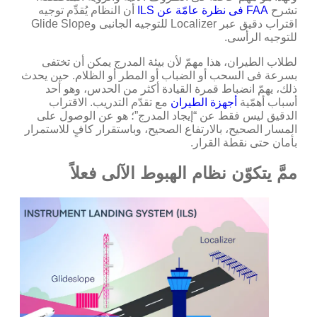
تشرح
FAA فى نظرة عامّة عن ILS
أن النظام يُقدِّم توجيه
اقتراب دقيق عبر Localizer للتوجيه الجانبى وGlide Slope
للتوجيه الرأسى.
لطلاب الطيران، هذا مهمّ لأن بيئة المدرج يمكن أن تختفى
بسرعة فى السحب أو الضباب أو المطر أو الظلام. حين يحدث
ذلك، يهمّ انضباط قمرة القيادة أكثر من الحدس، وهو أحد
أسباب أهمّية
أجهزة الطيران
مع تقدّم التدريب. الاقتراب
الدقيق ليس فقط عن “إيجاد المدرج”؛ هو عن الوصول على
المسار الصحيح، بالارتفاع الصحيح، وباستقرار كافٍ للاستمرار
بأمان حتى نقطة القرار.
ممَّ يتكوّن نظام الهبوط الآلى فعلاً