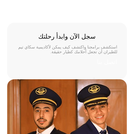
سجل الآن وابدأ رحلتك
استكشف برامجنا واكتشف كيف يمكن لأكاديمية سكاي تيم
للطيران أن تجعل أحلامك كطيار حقيقة.