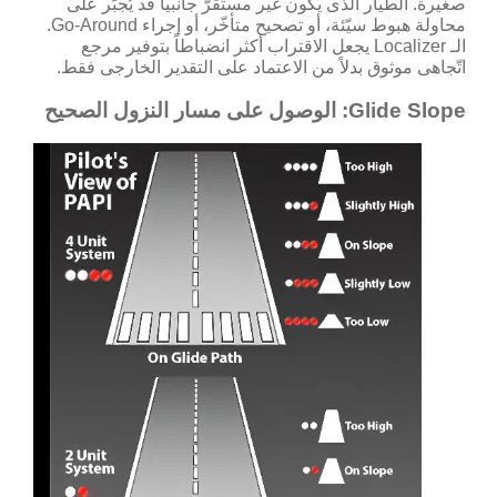
صغيرة. الطيار الذى يكون غير مستقرّ جانبياً قد يُجبَر على
محاولة هبوط سيّئة، أو تصحيح متأخّر، أو إجراء Go-Around.
الـ Localizer يجعل الاقتراب أكثر انضباطاً بتوفير مرجع
اتّجاهى موثوق بدلاً من الاعتماد على التقدير الخارجى فقط.
Glide Slope: الوصول على مسار النزول الصحيح