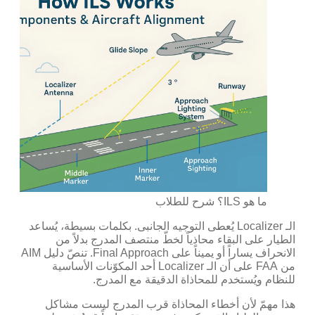
ما هو ILS؟ شرح للطلاب
الـ Localizer يُعطى التوجيه الجانبى. بكلمات بسيطة، يُساعد
الطيار على البقاء محاذياً لخطّ منتصف المدرج بدلاً من
الانحراف يساراً أو يميناً على Final Approach. تنصّ دليل AIM
من FAA على أن الـ Localizer أحد المكوّنات الأساسية
للنظام ويُستخدم للمحاذاة الدقيقة مع المدرج.
هذا مهمّ لأن أخطاء المحاذاة قرب المدرج ليست مشاكل