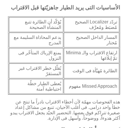
الأساسيات التى يريد الطيار جاهزيّتها قبل الاقتراب
تردّد Localizer الصحيح
يُؤكّد أن الطائرة تتبع
مُضبَط ومُعرَّف
المنشأة الصحيحة
المسار الداخل الصحيح
يدعم المحاذاة السليمة مع
مُختار
المدرج
ارتفاع الاقتراب والـ Minima
يمنع الإرباك المتأخّر فى
تمّ إبلاغها
النزول
يُقلّل خطر الاقتراب غير
الطائرة مُهيَّأة فى الوقت
المستقرّ
يُعطى الطيار خطّة
Missed Approach مفهوم
احتياطية آمنة
هذه الفحوصات مهمّة لأن أخطاء الاقتراب نادراً ما تنتج عن
خطأ واحد درامى. فى أغلب الأحيان، تنبع من مشاكل إعداد
صغيرة تتراكم فوق بعضها. التحضير الجيّد يجعل الاقتراب يبدو
أكثر هدوءاً، ووضوحاً، وأسهل فى الإدارة.