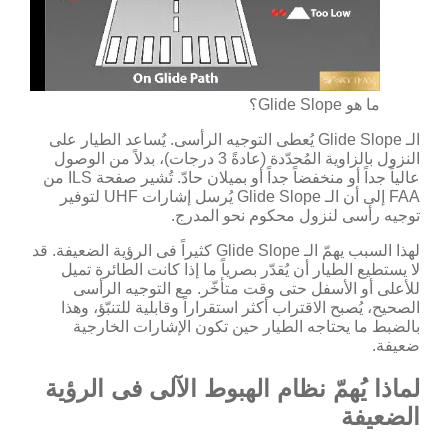
ما هو Glide Slope؟
الـ Glide Slope يُعطى التوجيه الرأسى. يُساعد الطيار على
النزول بالزاوية المُحدّدة (عادةً 3 درجات)، بدلاً من الوصول
عالياً جداً أو منخفضاً جداً أو بميلان حادّ. تُشير صفحة ILS من
FAA إلى أن الـ Glide Slope يُرسل إشارات UHF لتوفير
توجيه رأسى لنزول محكوم نحو المدرج.
لهذا السبب يهمّ الـ Glide Slope كثيراً فى الرؤية الضعيفة. قد
لا يستطيع الطيار أن يُقدّر بصرياً ما إذا كانت الطائرة تميل
للأعلى أو الأسفل حتى وقت متأخّر. مع التوجيه الرأسى
الصحيح، يُصبح الاقتراب أكثر استقراراً وقابلية للتنبّؤ، وهذا
بالضبط ما يحتاجه الطيار حين تكون الإشارات الخارجية
ضعيفة.
لماذا يُهمّ نظام الهبوط الآلى فى الرؤية
الضعيفة