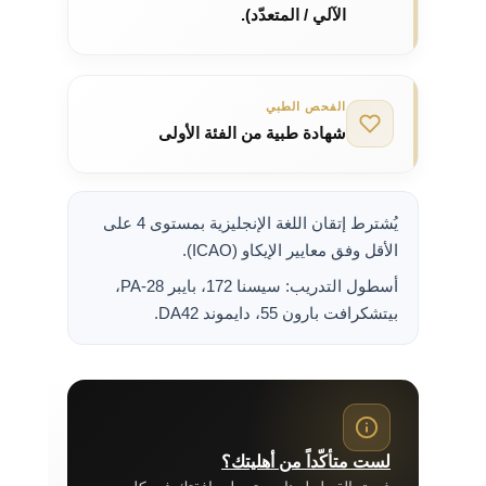
الآلي / المتعدّد).
الفحص الطبي
شهادة طبية من الفئة الأولى
يُشترط إتقان اللغة الإنجليزية بمستوى 4 على
الأقل وفق معايير الإيكاو (ICAO).
أسطول التدريب: سيسنا 172، بايبر PA-28،
بيتشكرافت بارون 55، دايموند DA42.
لست متأكّداً من أهليتك؟