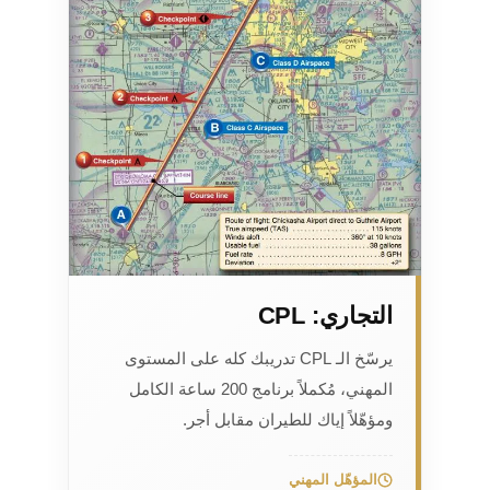
التجاري: CPL
يرسّخ الـ CPL تدريبك كله على المستوى
المهني، مُكملاً برنامج 200 ساعة الكامل
ومؤهّلاً إياك للطيران مقابل أجر.
المؤهّل المهني