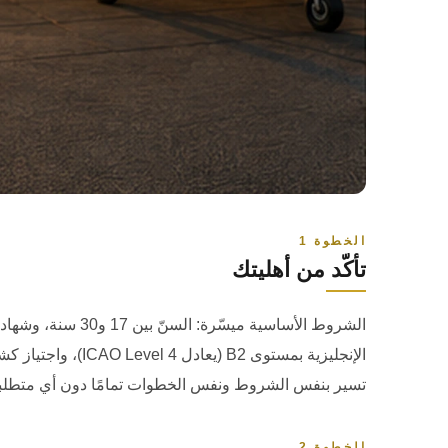
الخطوة 1
تأكّد من أهليتك
الشروط الأساسية ميسّرة: السنّ بين
17
و
30
سنة، وشهادة ث
الإنجليزية بمستوى
B2
(يعادل
ICAO Level 4
)، واجتياز ك
تسير بنفس الشروط ونفس الخطوات تمامًا دون أي متطلب
الخطوة 2