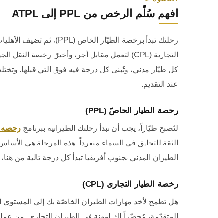
افهم سُلّم الرخص من
PPL
إلى
ATPL
رحلتك تبدأ برخصة الطيّار الخاص
(PPL)
، ثم تضيف الأهليا
التجارية
(CPL)
لتعمل مقابل أجر، وأخيرًا رخصة النقل ال
كل طيّار مدني، وتُبنى كل درجة فيه فوق التي قبلها. وتخ
عند التقديم.
رخصة الطيار الخاصّ
(PPL)
لتُصبح طيّاراً، يجب أن تبدأ رحلتك الطيرانية ببرنامج
رخصة ا
الثقة للتحليق فى السماء منفرداً. هذه المرحلة هى الأسا
الطيران المدني بجنوب أفريقيا تبدأ كل درجة تالية من هن
رخصة الطيار التجارى
(CPL)
هل تطمح لأخذ مهارات الطيران الخاصّة بك إلى المستوى ا
المتقدّمة، مُحضّراً لك لمهنة فى الطيران التجارى. من عمل