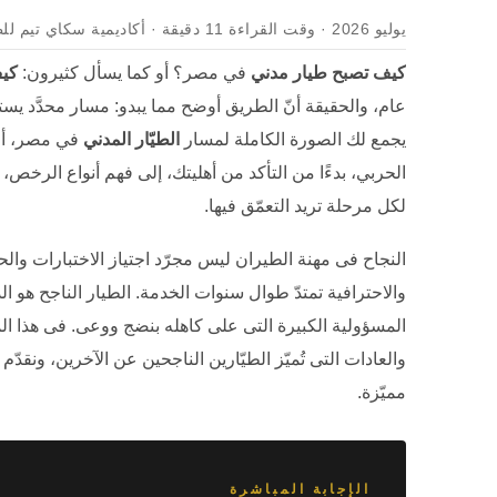
يوليو 2026 · وقت القراءة 11 دقيقة · أكاديمية سكاي تيم للطيران
كيف تصبح طيار مدني
في مصر؟ أو كما يسأل كثيرون:
كيف
عام، والحقيقة أنّ الطريق أوضح مما يبدو: مسار محدَّد
يجمع لك الصورة الكاملة لمسار
الطيّار المدني
في مصر، أو ك
الحربي، بدءًا من التأكد من أهليتك، إلى فهم أنواع الرخص، 
لكل مرحلة تريد التعمّق فيها.
النجاح فى مهنة الطيران ليس مجرّد اجتياز الاختبارات وا
والاحترافية تمتدّ طوال سنوات الخدمة. الطيار الناجح هو 
المسؤولية الكبيرة التى على كاهله بنضج ووعى. فى هذا ا
والعادات التى تُميّز الطيّارين الناجحين عن الآخرين، ون
مميّزة.
الإجابة المباشرة