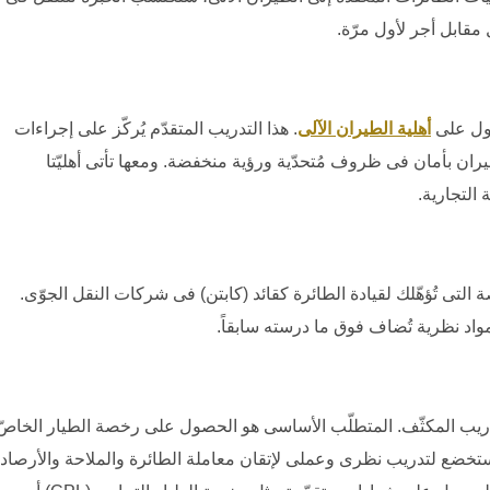
مقابل أجر لأول مرّة.
حصول على
أهلية الطيران الآلى
. هذا التدريب المتقدّم يُركّز على إجراءات
طيران بأمان فى ظروف مُتحدّية ورؤية منخفضة. ومعها تأتى أهليّتا
 التجارية.
التى تُؤهّلك لقيادة الطائرة كقائد (كابتن) فى شركات النقل الجوّى.
اد نظرية تُضاف فوق ما درسته سابقاً.
لتدريب المكثّف. المتطلّب الأساسى هو الحصول على رخصة الطيار الخاصّ
تخضع لتدريب نظرى وعملى لإتقان معاملة الطائرة والملاحة والأرصاد