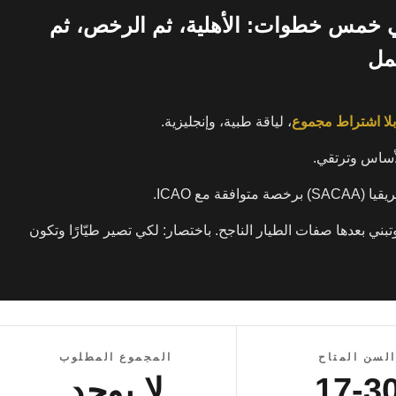
في خمس خطوات: الأهلية، ثم الرخص، ثم
مل
بلا اشتراط مجموع
، لياقة طبية، وإنجليزية.
لأساس وترتقي.
يقيا
(SACAA)
برخصة متوافقة مع
ICAO
.
تبني بعدها صفات الطيار الناجح. باختصار: لكي تصير طيّارًا وتكون
السن المتاح
المجموع المطلوب
17-3
لا يوجد