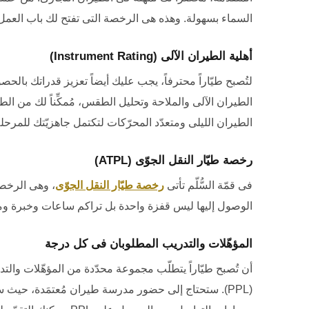
السماء بسهولة. وهذه هى الرخصة التى تفتح لك باب العمل 
أهلية الطيران الآلى
(Instrument Rating)
لتُصبح طيّاراً محترفاً، يجب عليك أيضاً تعزيز قدراتك بال
الطيران الآلى والملاحة وتحليل الطقس، مُمكِّناً لك من ال
الطيران الليلى ومتعدّد المحرّكات لتكتمل جاهزيّتك للمرحلة
رخصة طيّار النقل الجوّى
(ATPL)
فى قمّة السُّلّم تأتى
رخصة طيّار النقل الجوّى
، وهى الرخصة 
الوصول إليها ليس قفزة واحدة بل تراكم ساعات وخبرة ومو
المؤهّلات والتدريب المطلوبان فى كل درجة
أن تُصبح طيّاراً يتطلّب مجموعة محدّدة من المؤهّلات وا
(PPL)
. ستحتاج إلى حضور مدرسة طيران مُعتمَدة، حيث س