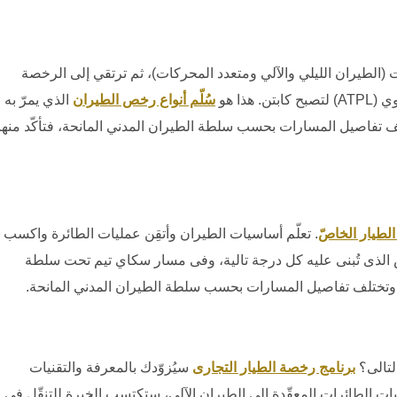
ت (الطيران الليلي والآلي ومتعدد المحركات)، ثم ترتقي إلى الرخصة
جوي
(ATPL)
لتصبح كابتن. هذا هو
سُلّم أنواع رخص الطيران
الذي يمرّ به
تلف تفاصيل المسارات بحسب سلطة الطيران المدني المانحة، فتأكّد منها
لطيار الخاصّ
. تعلّم أساسيات الطيران وأتقِن عمليات الطائرة واكسب
س الذى تُبنى عليه كل درجة تالية، وفى مسار سكاي تيم تحت سلطة
ا، وتختلف تفاصيل المسارات بحسب سلطة الطيران المدني المانحة.
لتالى؟
برنامج رخصة الطيار التجارى
سيُزوّدك بالمعرفة والتقنيات
يات الطائرات المعقّدة إلى الطيران الآلى، ستكتسب الخبرة للتنقّل فى