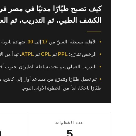
كيف تصبح طيّارًا مدنيًا في مصر 
الكشف الطبي، ثم التدريب، ثم الع
•
الأهلية بسيطة: السنّ من
17
إلى
30
، شهادة ثانوية
•
الرخص تتدرّج:
PPL
ثم
CPL
ثم
ATPL
، تبدأ من ا
•
التدريب العملي يتم تحت سلطة الطيران بجنوب أفر
•
ثم تعمل طيّارًا وتتدرّج من مساعد أول إلى كابتن، و
طيّارًا ناجحًا، ابدأ من الخطوة الأولى اليوم.
عدد الخطوات
0
5