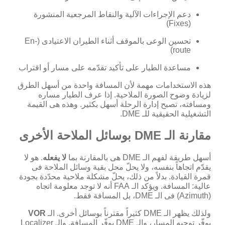
دعم الإجراءات الآلية والنقاط المرجعية المنشورة
(Fixes)
تحسين الوعى بالموقف أثناء الطيران الاعتيادى (En-
route)
مساعدة الطيار على تأكيد تقدّمه على مسار أو اقتراب
هذه الاستخدامات مهمة لأن المسافة واحدة من أسهل الطرق
لزيادة وضوح الصورة الملاحية. إذا عرف الطيار مساره
ومسافته، تصبح إدارة الرحلة أسهل بكثير. وهذه هى القيمة
التشغيلية الحقيقية للـ DME.
مقارنة الـ DME بوسائل الملاحة الأخرى
أسهل طريقة لفهم الـ DME هى بالمقارنة بما
لا يفعله
. هو لا
يقدّم اتجاهاً بنفسه، ولا يحلّ محل بقية وسائل الملاحة فى
قمرة القيادة. بدلاً من ذلك، يحلّ مشكلة ملاحية محدّدة بجودة
عالية: المسافة. ويؤكد الـ FAA أنه لا توجد معلومة اتجاه
(Azimuth) فى الـ DME، بل المسافة فقط.
ولذلك يظهر الـ DME كثيراً مقترناً بوسائل أخرى. الـ
VOR
يوفّر توجيه المسار، والـ DME يوفّر المسافة. والـ Localizer