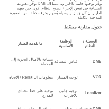
يوفّر توجيهاً جانبياً للاقتراب، بينما الـ DME يوفّر معلومة
المسافة فى نفس الإجراء. يصبح النظام أقوى حين يفهم
الطيار أن كل جهاز أو وسيلة يُسهم بجزء مختلف من الصورة
الملاحية الكاملة.
جدول مقارنة مبسّط
الوسيلة /
الوظيفة
ما يقدمه للطيار
النظام
الأساسية
مسافة بالأميال البحرية إلى
DME
قياس المسافة
المحطة
VOR
توجيه المسار
معلومات الـ Radial / الاتجاه
توجيه جانبى
توجيه على خط محاذى
Localizer
للاقتراب
للمدرج
DME + وسيلة
استخدام
مسافة إلى جانب سياق