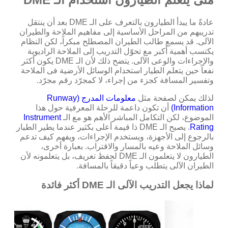
عادةً ما يبدأ الطيارون بالتعرف على الـ DME بعد أن ينتقل
تدريبهم من المراحل الأساسية إلى مفاهيم الملاحة والطيران
الآلى. قد يسمع طالب الطيران المصطلح مبكراً، لكن النظام
يكتسب أهمية أكبر مع تحوّل التدريب إلى الملاحة الراديوية
والإجراءات والوعى الآلى. يتضح ذلك لأن الـ DME يكون أكثر
نفعاً حين يتعلم الطيار استخدام الوسائل الأرضية فى الملاحة
وتفسير المسافة كجزء من إجراء، لا كمجرّد رقم مجرّد.
لذلك يمكن لصفحة مثل
معلومات المدرج (Runway
Information)
أن تكون داعمة للرحلة المعرفية حول هذا
الموضوع، لكن التكامل المباشر الأهم هو مع الـ
Instrument
Rating
. يصبح الـ DME ذا قيمة أعلى بكثير عندما يطير الطيار
بالرجوع إلى الأجهزة، ويستخدم الإجراءات، ويفهم كيف تدعم
وسائل الملاحة وعيه بالمسار والاقتراب. بعبارة أخرى،
الطيارون لا يتعلمون الـ DME لحفظ تعريف، بل يتعلمونه لأن
الطيران الآلى يتطلب وعياً دقيقاً بالمسافة.
لماذا يجعل التدريب الآلى الـ DME أكثر فائدة