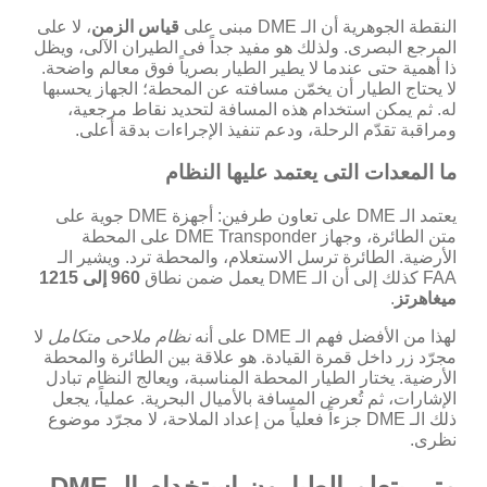
النقطة الجوهرية أن الـ DME مبنى على
قياس الزمن
، لا على
المرجع البصرى. ولذلك هو مفيد جداً فى الطيران الآلى، ويظل
ذا أهمية حتى عندما لا يطير الطيار بصرياً فوق معالم واضحة.
لا يحتاج الطيار أن يخمّن مسافته عن المحطة؛ الجهاز يحسبها
له. ثم يمكن استخدام هذه المسافة لتحديد نقاط مرجعية،
ومراقبة تقدّم الرحلة، ودعم تنفيذ الإجراءات بدقة أعلى.
ما المعدات التى يعتمد عليها النظام
يعتمد الـ DME على تعاون طرفين: أجهزة DME جوية على
متن الطائرة، وجهاز DME Transponder على المحطة
الأرضية. الطائرة ترسل الاستعلام، والمحطة ترد. ويشير الـ
FAA كذلك إلى أن الـ DME يعمل ضمن نطاق
960 إلى 1215
ميغاهرتز
.
لهذا من الأفضل فهم الـ DME على أنه
نظام ملاحى متكامل
لا
مجرّد زر داخل قمرة القيادة. هو علاقة بين الطائرة والمحطة
الأرضية. يختار الطيار المحطة المناسبة، ويعالج النظام تبادل
الإشارات، ثم تُعرض المسافة بالأميال البحرية. عملياً، يجعل
ذلك الـ DME جزءاً فعلياً من إعداد الملاحة، لا مجرّد موضوع
نظرى.
متى يتعلم الطيارون استخدام الـ DME