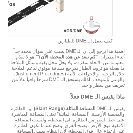
كيف يعمل الـ DME للطيارين
أهمية هذا ترجع إلى أن الـ DME يجيب على سؤال محدد جداً
أثناء الطيران:
“كم تبعد عن هذه المحطة الآن؟”
هو لا يقدّم
معلومة عن الاتجاه بمفرده، ولا يحلّ محل بقية وسائل الملاحة.
ما يفعله هو تزويد الطيار بمرجع مسافة موثوق لدعم الملاحة
خلال الرحلة، والإجراءات الآلية (Instrument Procedures)،
والوعى بالموقف. لذلك يستحق الـ DME شرحاً وافياً بدلاً من
تعريف من سطر واحد.
ماذا يقيس الـ DME فعلاً
يقيس الـ DME
المسافة المائلة (Slant-Range)
بين الطائرة
والمحطة الأرضية. “المسافة المائلة” تعنى المسافة المباشرة
على خط البصر من الطائرة إلى المحطة، وليست المسافة
الأفقية فوق الأرض. يصبح الفرق أوضح عندما تكون الطائرة
على ارتفاع عالٍ فوق المحطة، لأن النظام يقيس المسافة