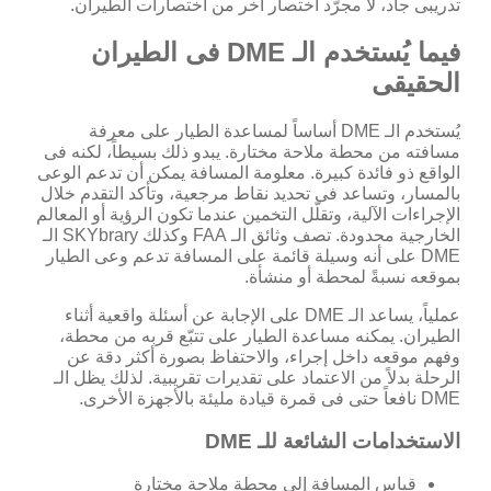
تدريبى جاد، لا مجرّد اختصار آخر من اختصارات الطيران.
فيما يُستخدم الـ DME فى الطيران
الحقيقى
يُستخدم الـ DME أساساً لمساعدة الطيار على معرفة
مسافته من محطة ملاحة مختارة. يبدو ذلك بسيطاً، لكنه فى
الواقع ذو فائدة كبيرة. معلومة المسافة يمكن أن تدعم الوعى
بالمسار، وتساعد فى تحديد نقاط مرجعية، وتأكد التقدم خلال
الإجراءات الآلية، وتقلّل التخمين عندما تكون الرؤية أو المعالم
الخارجية محدودة. تصف وثائق الـ FAA وكذلك SKYbrary الـ
DME على أنه وسيلة قائمة على المسافة تدعم وعى الطيار
بموقعه نسبةً لمحطة أو منشأة.
عملياً، يساعد الـ DME على الإجابة عن أسئلة واقعية أثناء
الطيران. يمكنه مساعدة الطيار على تتبّع قربه من محطة،
وفهم موقعه داخل إجراء، والاحتفاظ بصورة أكثر دقة عن
الرحلة بدلاً من الاعتماد على تقديرات تقريبية. لذلك يظل الـ
DME نافعاً حتى فى قمرة قيادة مليئة بالأجهزة الأخرى.
الاستخدامات الشائعة للـ DME
قياس المسافة إلى محطة ملاحة مختارة