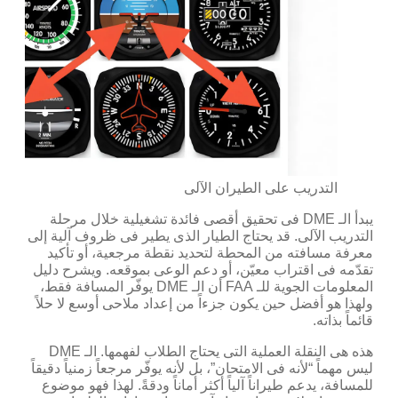
التدريب على الطيران الآلى
يبدأ الـ DME فى تحقيق أقصى فائدة تشغيلية خلال مرحلة
التدريب الآلى. قد يحتاج الطيار الذى يطير فى ظروف آلية إلى
معرفة مسافته من المحطة لتحديد نقطة مرجعية، أو تأكيد
تقدّمه فى اقتراب معيّن، أو دعم الوعى بموقعه. ويشرح دليل
المعلومات الجوية للـ FAA أن الـ DME يوفّر المسافة فقط،
ولهذا هو أفضل حين يكون جزءاً من إعداد ملاحى أوسع لا حلاً
قائماً بذاته.
هذه هى النقلة العملية التى يحتاج الطلاب لفهمها. الـ DME
ليس مهماً “لأنه فى الامتحان”، بل لأنه يوفّر مرجعاً زمنياً دقيقاً
للمسافة، يدعم طيراناً آلياً أكثر أماناً ودقةً. لهذا فهو موضوع