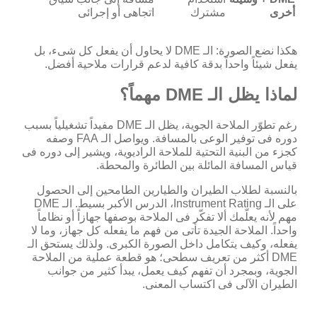
أخرى
مشترك
اتجاهى أو إجرائى
هكذا نضع الصورة: الـ DME لا يحاول أن يفعل كل شىء، بل
يفعل شيئاً واحداً بدقة كافية لدعم قرارات ملاحية أفضل.
لماذا يظل الـ DME مهماً؟
رغم تطوّر الملاحة الجوية، يظل الـ DME مفيداً تشغيلياً بسبب
دوره فى توفير الوعى بالمسافة. ويواصل الـ FAA وصفه
كجزء من البنية التحتية للملاحة الراديوية، ويشير إلى دوره فى
قياس المسافة المائلة بين الطائرة والمحطة.
بالنسبة لطلاب الطيران والطيارين الطامحين إلى الحصول
على الـ Instrument Rating، الدرس الأكبر بسيط. الـ DME
مهم لأنه يعلّمك ألا تفكّر فى الملاحة بوصفها جهازاً أو نظاماً
واحداً. الملاحة الجيدة تأتى من فهم ما يفعله كل جهاز، وما لا
يفعله، وكيف يتكامل داخل الصورة الكبرى. ولذلك يستحق الـ
DME أكثر من تعريف سطحى؛ هو قطعة عملية من الملاحة
الجوية، وبمجرد أن تفهم كيف يعمل، يبدأ كثير من جوانب
الطيران الآلى فى اكتساب المعنى.