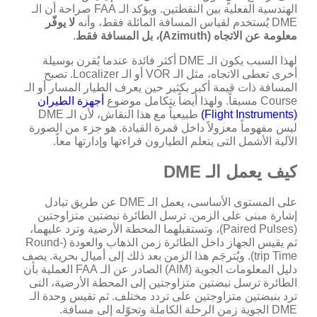
الهندسية الفعلية بين النقطتين. ويؤكد الـ FAA صراحة أن الـ
DME يُستخدم لقياس المسافة المائلة فقط، وأنه
لا يوفّر
معلومة عن الاتجاه (Azimuth)، بل المسافة فقط
.
لهذا السبب يكون الـ DME أكثر فائدة عندما يُقرن بوسيلة
أخرى تعطى الاتجاه، مثل الـ VOR أو الـ Localizer. تصبح
المسافة ذات قيمة أكبر بكثير حين يعرف الطيار المسار أو الـ
Course مسبقاً. ولهذا أيضاً يتكامل موضوع
أجهزة الطيران
(Flight Instruments)
طبيعياً مع هذا النقاش، لأن الـ DME
ليس مفهوماً معزولاً داخل قمرة القيادة. هو جزء من الصورة
الآلية الأشمل التى يتعلم الطيارون قراءتها وإدارتها معاً.
كيف يعمل الـ DME
على المستوى الأساسى، يعمل الـ DME عن طريق تبادل
إشارة مبنى على الزمن. ترسل الطائرة نبضتين متزاوجتين
(Paired Pulses)، وتستقبلهما المحطة الأرضية وترد عليهما،
ثم يقيس الجهاز داخل الطائرة زمن الذهاب والعودة (Round-
trip Time). ويُترجَم هذا الزمن بعد ذلك إلى أميال بحرية. يصف
دليل المعلومات الجوية (AIM) الصادر عن الـ FAA العملية بأن
الطائرة ترسل نبضتين متزاوجتين إلى المحطة الأرضية، التى
ترد بنبضتين متزاوجتين على تردد مختلف. ثم تقيس وحدة الـ
DME الجوية زمن الرحلة الكاملة وتحوّله إلى مسافة.